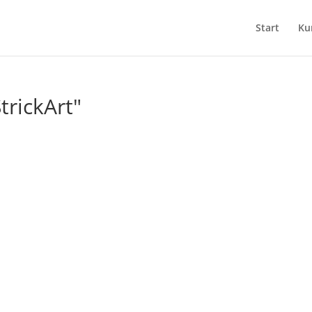
Start
Ku
trickArt"