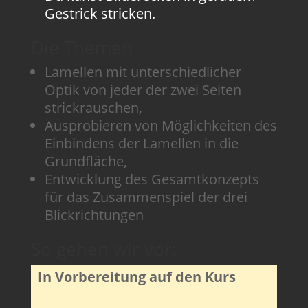
Gestrick stricken.
Die Themen
Lamellen mit unterschiedlicher
Optik von jeder der zwei Seiten
strickrauschen,
Ausprobieren von Möglichkeiten des
Einbindens der Lamellen in die
Grundfläche,
Entwicklung des Gesamtkonzepts
für das Zusammenspiel der drei
Blickrichtungen
So gehen wir vor:
In Vorbereitung auf den Kurs