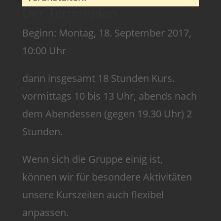
Der Terminplan
Beginn: Montag, 18. September 2017,
10:00 Uhr
dann insgesamt 18 Stunden Kurs.
vormittags 10 bis 13 Uhr, abends nach
dem Abendessen (gegen 19.30 Uhr) 2
Stunden.
Wenn sich die Gruppe einig ist,
können wir für besondere Aktivitäten
unsere Kurszeiten auch flexibel
anpassen.